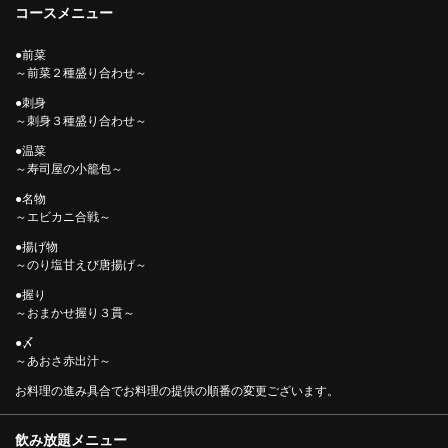
コースメニュー
●前菜
～前菜２種盛り合わせ～
●刺身
～刺身３種盛り合わせ～
●温菜
～寿司屋の小籠包～
●名物
～エビカニ合戦～
●揚げ物
この店舗情報をシェアする
～のり塩甘えび唐揚げ～
●握り
◇刺身盛り合わせ、エビカニ合戦、握り付◇７品２時間飲
～おまかせ握り３貫～
み放題付き5,200円 | ほぼ上野 オスシマチ
●〆
東京都台東区上野３-21-7 福寿ビル1F
～あおさ赤出汁～
https://bar108shokudou.owst.jp/courses/170892203
お料理の進み具合でお料理の提供の順番の変更ございます。
お店情報をコピー
飲み放題メニュー