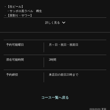
・【生ビール】
・サッポロ黒ラベル 樽生
・【茶割り・サワー】
・烏龍ハイ・焙じ茶割り・コーン茶割り・ジャスミン割り・緑茶ハイ・カ
詳しく見る
ラダにピースサワー・寿司屋の為のガリサワー・いつものレモンサワー・
閉じる
・【ハイボール】
・ハイボール・レモンハイボール・生姜ハイボール・白ハイボール
・【焼酎】
・麦焼酎・芋焼酎
予約可能曜日
月～日・祝日・祝前日
・【ワイン】
・赤・白・
・【ソフトドリンク】
・コーラ・オレンジジュース・グレープフルーツジュース・烏龍茶・緑茶
滞在可能時間
2時間
・【梅酒】
・割り方 ロック・水割り・ソーダ割・お湯割り
予約締切
来店日の前日21時まで
コース一覧へ戻る
2026/03/01 更新