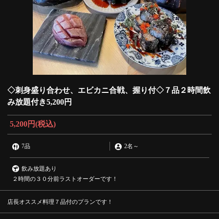
◇刺身盛り合わせ、エビカニ合戦、握り付◇７品２時間飲
み放題付き5,200円
5,200円
(税込)
7品
2名
～
飲み放題あり
２時間の３０分前ラストオーダーです！
店長オススメ料理７品付のプランです！