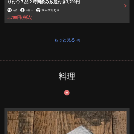
り付◇７品２時間飲み放題付き3,700円
7品
2名
～
飲み放題あり
3,700円
(税込)
もっと見る
(8)
この店舗情報をシェアする
料理
ほぼ上野 オスシマチ
東京都台東区上野３-21-7 福寿ビル1F
https://bar108shokudou.owst.jp/
お店情報をコピー