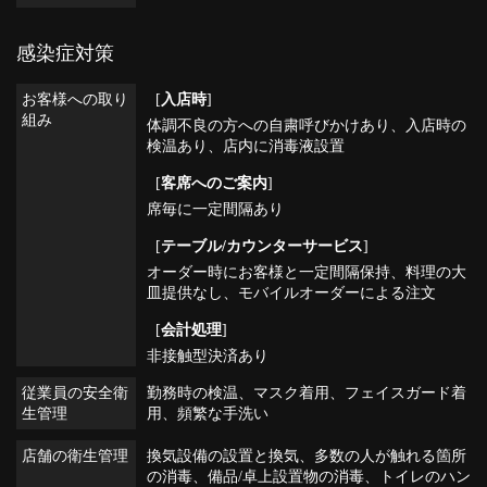
感染症対策
お客様への取り
[
入店時
]
組み
体調不良の方への自粛呼びかけあり
入店時の
検温あり
店内に消毒液設置
[
客席へのご案内
]
席毎に一定間隔あり
[
テーブル/カウンターサービス
]
オーダー時にお客様と一定間隔保持
料理の大
皿提供なし
モバイルオーダーによる注文
[
会計処理
]
非接触型決済あり
従業員の安全衛
勤務時の検温
マスク着用
フェイスガード着
生管理
用
頻繁な手洗い
店舗の衛生管理
換気設備の設置と換気
多数の人が触れる箇所
の消毒
備品/卓上設置物の消毒
トイレのハン