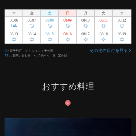
木
金
土
日
月
火
水
08/06
08/07
08/08
08/09
08/10
08/11
08/12
TEL
◎
◎
◎
◎
◎
◎
08/13
08/14
08/15
08/16
08/17
08/18
08/19
◎
◎
◎
◎
◎
◎
◎
その他の日付を見る
◎
即予約可
□
リクエスト予約可
TEL
要問い合わせ
×
予約不可
休
定休日
おすすめ料理